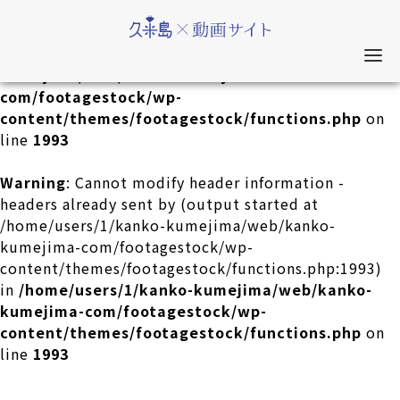
Warning
: session_encode() expects exactly 0
parameters, 1 given in
/home/users/1/kanko-
kumejima/web/kanko-kumejima-
com/footagestock/wp-
content/themes/footagestock/functions.php
on
line
1993
Warning
: Cannot modify header information -
headers already sent by (output started at
/home/users/1/kanko-kumejima/web/kanko-
kumejima-com/footagestock/wp-
content/themes/footagestock/functions.php:1993)
in
/home/users/1/kanko-kumejima/web/kanko-
kumejima-com/footagestock/wp-
content/themes/footagestock/functions.php
on
line
1993