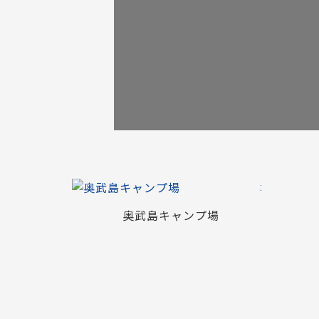
奥武島キャンプ場
撮影・取