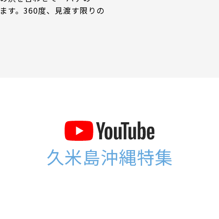
ます。360度、見渡す限りの
！海！海！昨年度、とある
日本一不純物のない、透明度
チとしても紹介されたほ
の浜』へは、とまりフィッ
から渡船で約20分程。いく
者さんがありますので、直
てご予約をお願いします。
覧
久米島沖縄特集