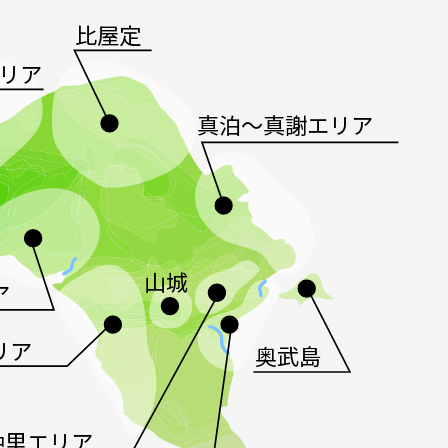
比屋定
リア
真泊～真謝エリア
山城
ア
リア
奥武島
仲里エリア