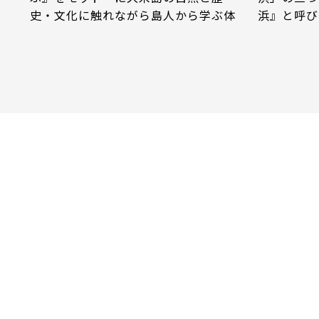
史・文化に触れながら島人から学ぶ体
浜』と呼び
験プログラムです。久米島を愛し誇り
透き通る海
に想うガイドたちがみなさまと一緒に
TV番組で
体験し島の暮らしをご紹介します。
の高いビー
ど。『ハテ
シャリーナ
つか渡船業
接お電話に
渡船業者一