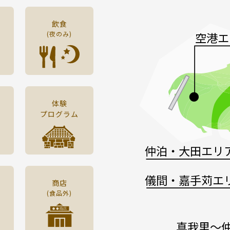
飲食
(夜のみ)
空港エ
体験
プログラム
仲泊・大田エリ
儀間・嘉手苅エ
商店
(食品外)
真我里～